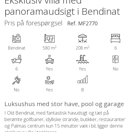
panoramaudsigt i Bendinat
Pris på forespørgsel
Ref. MF2770
2
2
Bendinat
580 m
208 m
6
6
Yes
Yes
No
No
Yes
B
Luksushus med stor have, pool og garage
I Old Bendinat, med fantastisk havudsigt og tæt på
berømte golfbaner, idylliske strande, butikker, restauranter
og Palmas centrum kun 15 minutter væk i bil, ligger denne