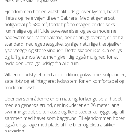
eksklusive villa i topklasse.
Ejendommen har en vidtstrakt udsigt over kysten, havet,
Illetas og hele vejen til øen Cabrera. Med et generøst
boligareal på 580 m², fordelt på to etager, er der seks
rummelige og stilfulde soveværelser og seks moderne
badeværelser. Materialerne, der er brugt overalt, er af høj
standard med egetræsgulve, synlige naturlige træbjælker,
lyse vægge og store vinduer. Dette skaber ikke kun en lys
og luftig atmosfære, men giver dig også mulighed for at
nyde den utrolige udsigt fra alle rum.
Villaen er udstyret med aircondition, gulvvarme, solpaneler,
satellit-tv og et integreret lydsystem for en komfortabel og
moderne livsstil.
Udendørsområderne er en naturlig forlængelse af huset
med en generøs grund, der inkluderer en 26 meter lang
swimmingpool, solterrasse og flere steder at hygge sig, alt
sammen med havet som baggrund. Til ejendommen hører
også en garage med plads til fire biler og ekstra sikker
parkering.